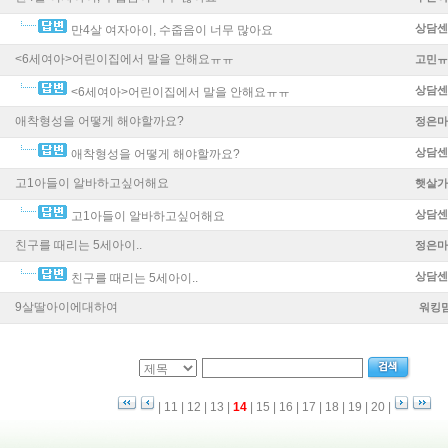
상담센
만4살 여자아이, 수줍음이 너무 많아요
<6세여아>어린이집에서 말을 안해요ㅠㅠ
고민ㅠ
상담센
<6세여아>어린이집에서 말을 안해요ㅠㅠ
애착형성을 어떻게 해야할까요?
정은마
상담센
애착형성을 어떻게 해야할까요?
고1아들이 알바하고싶어해요
햇살가
상담센
고1아들이 알바하고싶어해요
친구를 때리는 5세아이..
정은마
상담센
친구를 때리는 5세아이..
9살딸아이에대하여
워킹맘
|
11
|
12
|
13
|
14
|
15
|
16
|
17
|
18
|
19
|
20
|