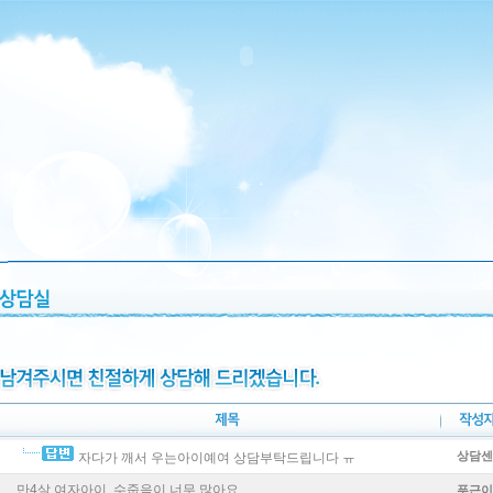
상담센
자다가 깨서 우는아이예여 상담부탁드립니다 ㅠ
만4살 여자아이, 수줍음이 너무 많아요
푸근이