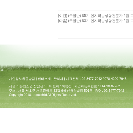
[이전]
(주말반) 85기 인지학습상담전문가 2급 
[다음]
(주말반) 83기 인지학습상담전문가 2급 
개인정보취급방침
|
센터소개
|
관리자
| 대표전화 : 02-3477-7942 / 070-4200-7943
서울 아동청소년 상담센터 | 대표자 : 이송선 | 사업자등록번호 : 114-90-87762
주소 : 서울 서초구 서초중앙로 33길 6-6 신청담빌딩 501호 | FAX : 02-3477-7942
Copyright 2010. seoulchild All Rights Reserved.