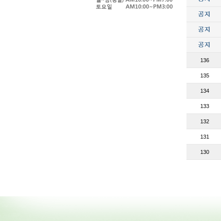
136
135
134
133
132
131
130