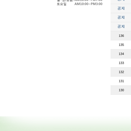
136
135
134
133
132
131
130